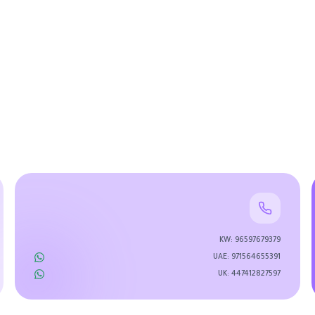
KW
:
96597679379
UAE
:
971564655391
UK
:
447412827597