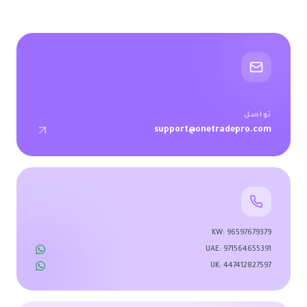
تواصل
support@onetradepro.com
KW
:
96597679379
UAE
:
971564655391
UK
:
447412827597